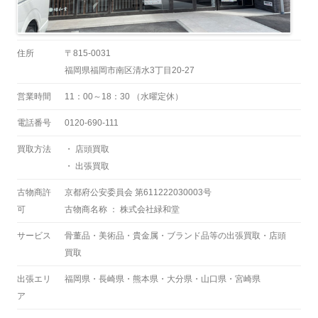
住所
〒815-0031
福岡県福岡市南区清水3丁目20-27
営業時間
11：00～18：30 （水曜定休）
電話番号
0120-690-111
買取方法
・ 店頭買取
・ 出張買取
古物商許
京都府公安委員会 第611222030003号
可
古物商名称 ： 株式会社緑和堂
サービス
骨董品・美術品・貴金属・ブランド品等の出張買取・店頭
買取
出張エリ
福岡県・長崎県・熊本県・大分県・山口県・宮崎県
ア